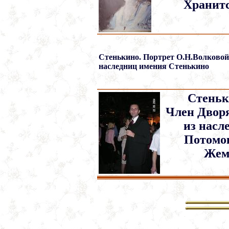
Хранитс
Стенькино. Портрет О.Н.Волковой
наследниц имения Стенькино
Стень
Член Двор
из насл
Потомок
Жем