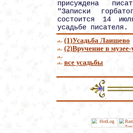
присуждена пис
"Записки горбато
состоится 14 ию
усадьбе писателя.
(1)Усадьба Лаишево
(2)Вручение в музее-
все усадьбы