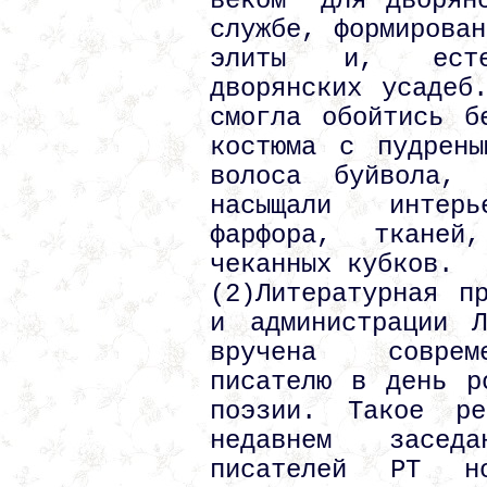
веком" для дворян
службе, формирован
элиты и, естес
дворянских усадеб
смогла обойтись б
костюма с пудрены
волоса буйвола, 
насыщали интер
фарфора, тканей
чеканных кубков.
(2)Литературная п
и администрации Л
вручена совреме
писателю в день р
поэзии. Такое р
недавнем засед
писателей РТ но