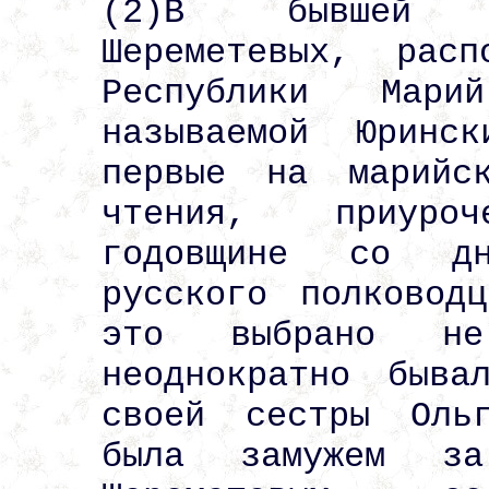
(2)В бывшей п
Шереметевых, рас
Республики Мар
называемой Юринс
первые на марийс
чтения, приуро
годовщине со дн
русского полковод
это выбрано не
неоднократно быв
своей сестры Оль
была замужем за