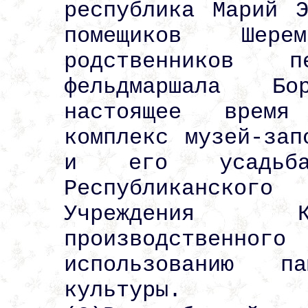
республика Марий 
помещиков Шер
родственников 
фельдмаршала Б
настоящее время
комплекс музей-зап
и его усадьба
Республиканско
Учреждения К
производственног
использованию п
культуры.