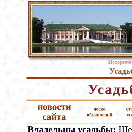
Историче
Усадь
Усадь
новости
доска
ст
сайта
объявлений
ус
Владельцы усадьбы:
Шер