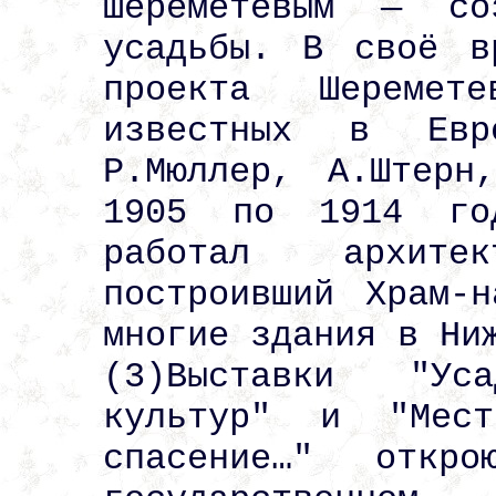
Шереметевым — со
усадьбы. В своё в
проекта Шеремет
известных в Евр
Р.Мюллер, А.Штерн
1905 по 1914 го
работал архитек
построивший Храм-
многие здания в Ни
(3)Выставки "Ус
культур" и "Мес
спасение…" откро