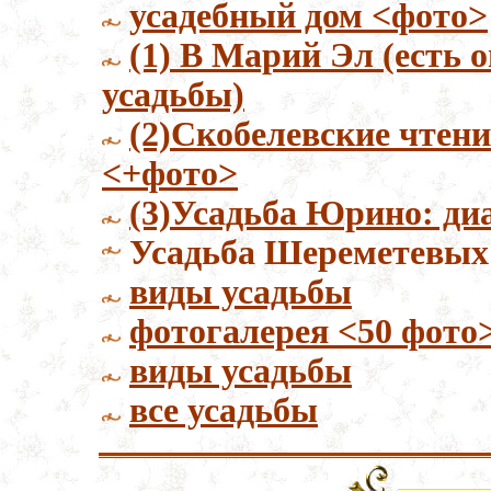
усадебный дом <фото>
(1) В Марий Эл (есть 
усадьбы)
(2)Скобелевские чтен
<+фото>
(3)Усадьба Юрино: ди
Усадьба Шереметевых
виды усадьбы
фотогалерея <50 фото
виды усадьбы
все усадьбы