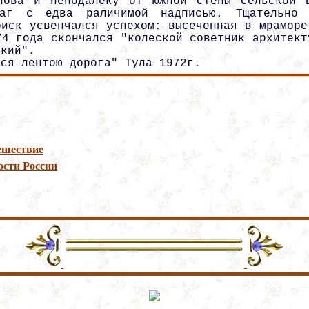
нова и неподалеку от южной стены сельской 
фаг с едва раличимой надписью. Тщательно
оиск усвенчался успехом: высеченная в мраморе
74 года скончался "колеской советник архитект
ский".
тся лентою дорога" Тула 1972г.
тешествие
ости России