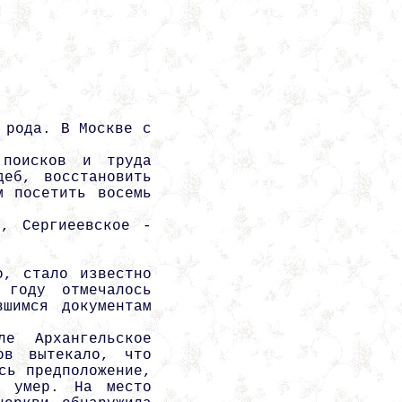
 рода. В Москве с
 поисков и труда
деб, восстановить
м посетить восемь
о, Сергиеевское -
о, стало известно
 году отмечалось
вшимся документам
е Архангельское
ов вытекало, что
сь предположение,
м умер. На место