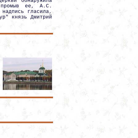
церкви обнаружила
 промыв ее, А.С.
 надпись гласила,
ур" князь Дмитрий