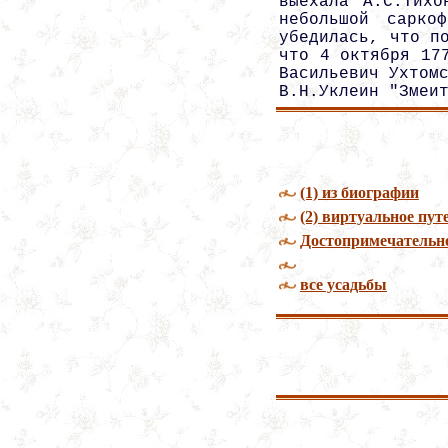
выехала А.С.Тихо
небольшой сарко
убедилась, что п
что 4 октября 17
Васильевич Ухтом
В.Н.Уклеин "Змеи
(1) из биографии
(2) виртуальное пу
Достопримечательн
все усадьбы