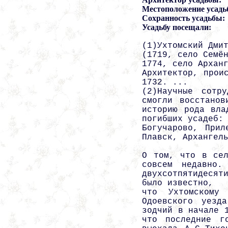
Местоположение усадь
Сохранность усадьбы:
Усадьбу посещали:
(1)Ухтомский Дми
(1719, село Семё
1774, село Архан
Архитектор, прои
1732. ...
(2)Научные сотр
смогли восстанов
историю рода вла
погибших усадеб:
Богучарово, Прил
Плавск, Архангел
О том, что в сел
совсем недавно.
двухсотпятидесят
было известно,
что Ухтомскому
Одоевского уезд
зодчий в начале 
что последние г