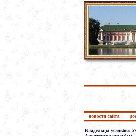
новости сайта
до
Владельцы усадьбы:
Ух
Архитектор усадьбы: