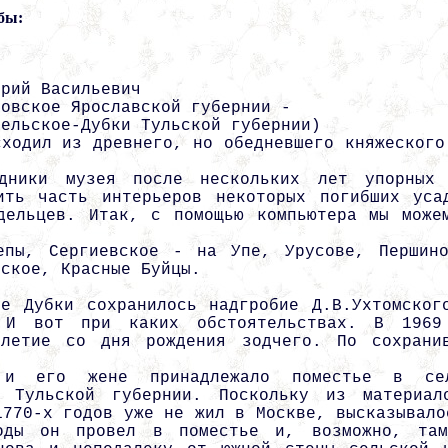
бы:
трий Васильевич
новское Ярославской губернии -
гельское-Дубки Тульской губернии)
сходил из древнего, но обедневшего княжеского
удники музея после нескольких лет упорных
ить часть интерьеров некоторых погибших уса
дельцев. Итак, с помощью компьютера мы може
епы, Сергиевское - на Упе, Урусове, Першин
ьское, Красные Буйцы.
е Дубки сохранилось надгробие Д.В.Ухтомског
 И вот при каких обстоятельствах. В 1969
илетие со дня рождения зодчего. По сохрани
 и его жене принадлежало поместье в сел
а Тульской губернии. Поскольку из материал
1770-х годов уже не жил в Москве, высказывало
оды он провел в поместье и, возможно, та