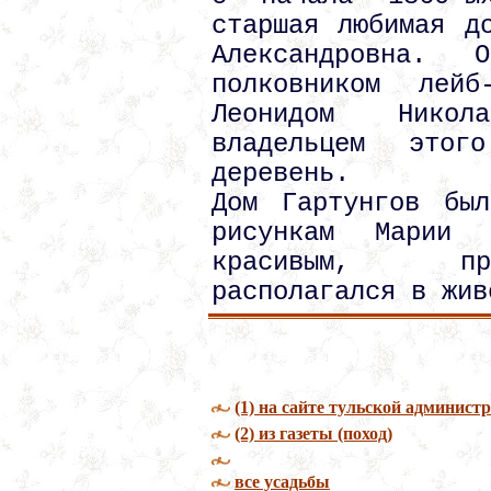
старшая любимая д
Александровна.
полковником лейб
Леонидом Никол
владельцем этог
деревень.
Дом Гартунгов бы
рисункам Марии 
красивым, пр
располагался в жив
(1) на сайте тульской админист
(2) из газеты (поход)
все усадьбы