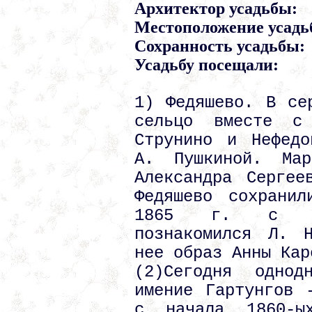
Архитектор усадьбы:
Местоположение усадь
Сохранность усадьбы:
Усадьбу посещали:
1) Федяшево. В се
сельцо вместе с 
Струнино и Нефедо
А. Пушкиной. Ма
Александра Сергее
Федяшево сохранил
1865 г. с Мар
познакомился Л. 
нее образ Анны Кар
(2)Сегодня одно
имение Гартунгов 
с начала 1860-ы