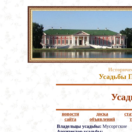
Историче
Усадьбы П
Усад
новости
доска
ста
сайта
объявлений
Владельцы усадьбы:
Мусоргские
Архитектор усадьбы: