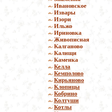
Ивановское
Извары
Изори
Ильжо
Ириновка
Живописная
Калганово
Калищи
Каменка
Келла
Кемполово
Кирьяново
Клопицы
Кобрино
Колтуши
Котлы