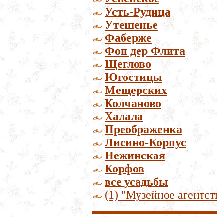
Усть-Рудица
Утешенье
Фаберже
Фон дер Флита
Щеглово
Югостицы
Мещерских
Колчаново
Халала
Преображенка
Лисино-Корпус
Нежинская
Корфов
все усадьбы
(1) "Музейное агентст