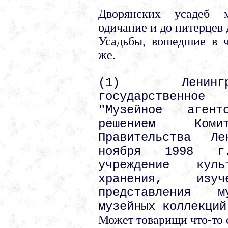
Дворянских усадеб м
одичание и до питерцев 
Усадьбы, вошедшие в ч
же.
(1) Ленингр
государственное
"Музейное агент
решением Ком
Правительства Л
ноября 1998 г.
учреждение кул
хранения, изу
представления 
музейных коллекций
Может товарищи что-то 