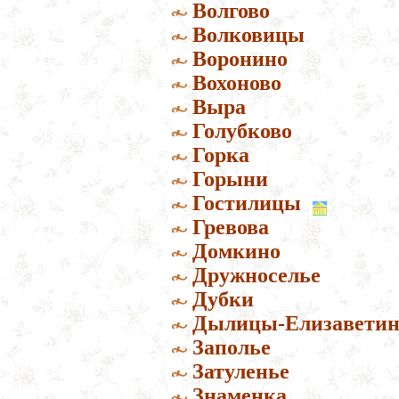
Волгово
Волковицы
Воронино
Вохоново
Выра
Голубково
Горка
Горыни
Гостилицы
Гревова
Домкино
Дружноселье
Дубки
Дылицы-Елизаветин
Заполье
Затуленье
Знаменка