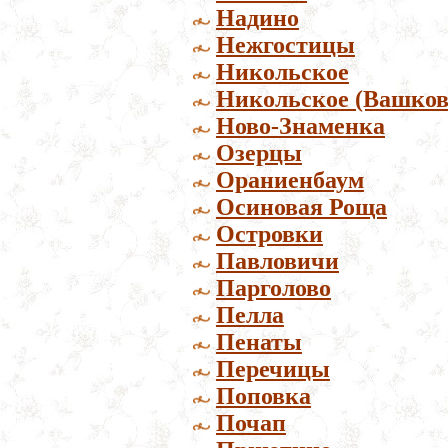
Надино
Нежгостицы
Никольское
Никольское (Вашков
Ново-Знаменка
Озерцы
Ораниенбаум
Осиновая Роща
Островки
Павловичи
Парголово
Пелла
Пенаты
Перечицы
Поповка
Почап