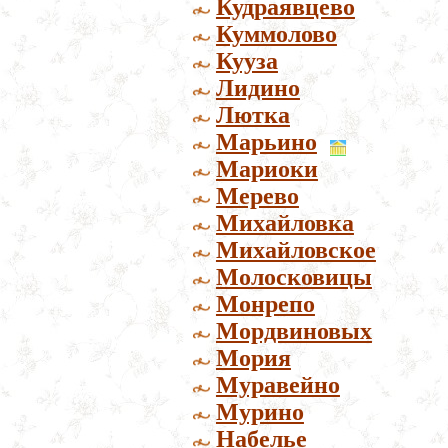
Кудраявцево
Куммолово
Кууза
Лидино
Лютка
Марьино
Мариоки
Мерево
Михайловка
Михайловское
Молосковицы
Монрепо
Мордвиновых
Мория
Муравейно
Мурино
Набелье