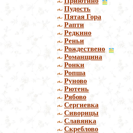
Приютино
Пудость
Пятая Гора
Рапти
Редкино
Реньи
Рождествено
Романщина
Ронки
Ропша
Руново
Рютень
Рябово
Сергиевка
Сиворицы
Славянка
Скреблово