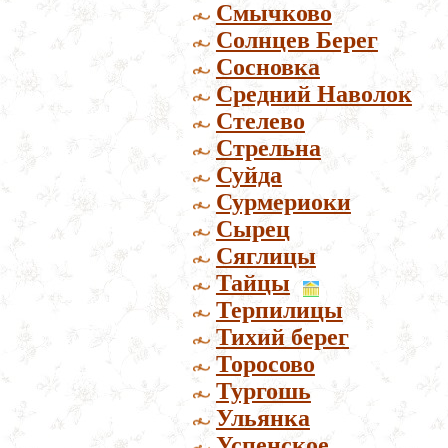
Смычково
Солнцев Берег
Сосновка
Средний Наволок
Стелево
Стрельна
Суйда
Сурмериоки
Сырец
Сяглицы
Тайцы
Терпилицы
Тихий берег
Торосово
Тургошь
Ульянка
Успенское