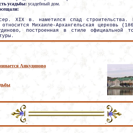
сть усадьбы:
усадебный дом.
осещали:
сер. XIX в. наметился спад строительства. 
 относится Михаиле-Архангельская церковь (18
удиново, построенная в стиле официальной то
туры.
оминается Анкудиново
адьбы