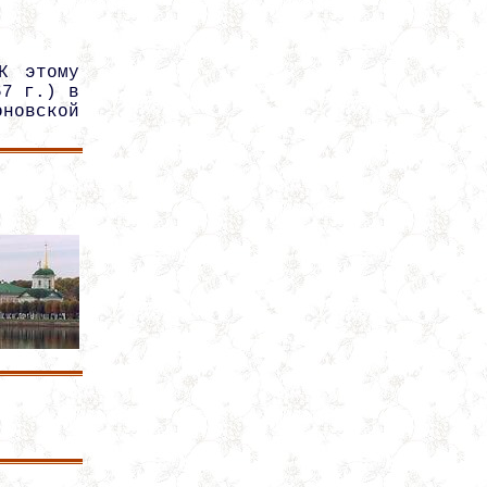
К этому
67 г.) в
новской