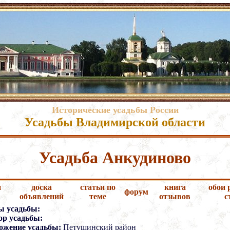
Исторические усадьбы России
Усадьбы Владимирской области
Усадьба Анкудиново
и
доска
статьи по
книга
обои 
форум
объявлений
теме
отзывов
с
ы усадьбы:
ор усадьбы:
ожение усадьбы:
Петушинский район