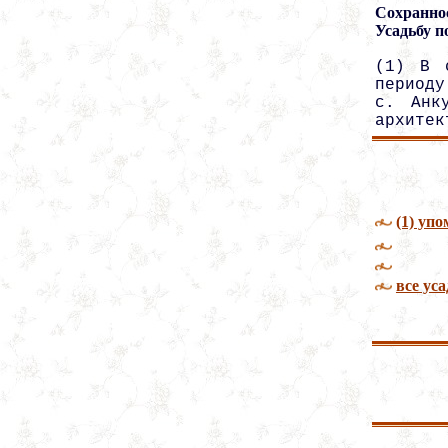
Сохранно
Усадьбу п
(1) В 
периоду
с. Анк
архитек
(1) уп
все ус