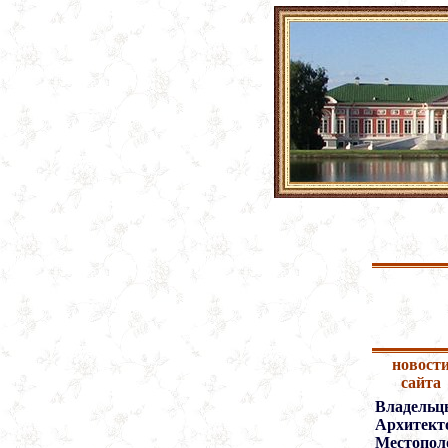
новост
сайта
Владельц
Архитект
Местопол