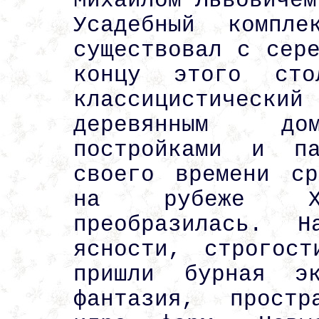
Михаилом Львовичем
Усадебный компл
существовал с сер
концу этого сто
классицистически
деревянным дом
постройками и п
своего времени с
на рубеже X
преобразилась. Н
ясности, строгос
пришли бурная эк
фантазия, простр