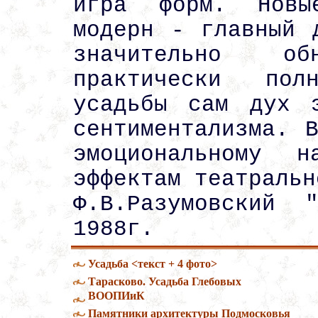
игра форм. Новы
модерн - главный 
значительно о
практически пол
усадьбы сам дух 
сентиментализма. 
эмоциональному н
эффектам театральн
Ф.В.Разумовский 
1988г.
Усадьба <текст + 4 фото>
Тарасково. Усадьба Глебовых
ВООПИиК
Памятники архитектуры Подмосковья