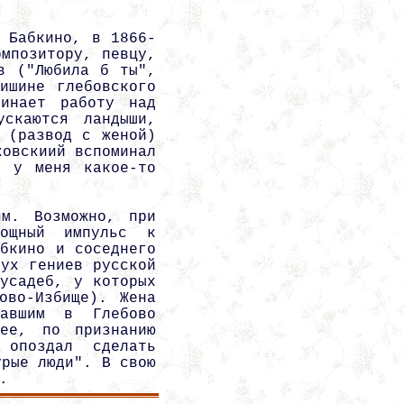
 Бабкино, в 1866-
мпозитору, певцу,
в ("Любила б ты",
ишине глебовского
чинает работу над
скаются ландыши,
 (развод с женой)
ковскиий вспоминал
у у меня какое-то
им. Возможно, при
мощный импульс к
бкино и соседнего
ух гениев русской
усадеб, у которых
ово-Избище). Жена
жавшим в Глебово
ее, по признанию
 опоздал сделать
урые люди". В свою
.