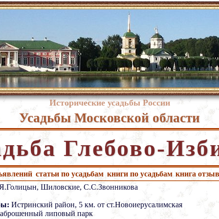
Исторические усадьбы России
Усадьбы Московской области
адьба Глебово-Изб
бъявлений
статьи по усадьбам
книги по усадьбам
книга отзы
Я.Голицын, Шиловские, С.С.Звонникова
бы:
Истринский район, 5 км. от ст.Новоиерусалимская
аброшенный липовый парк