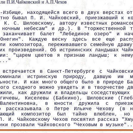
ли П.И.Чайковский и А.П.Чехов
о-Избище, находящейся всего в двух верстах от
атно бывал П. И. Чайковский, приезжавший к ко
у К. С. Шиловскому, автору известных романсо
 ночным небесам" и др.). В "торжественной т
 заканчивает балет "Лебединое озеро" и на
 Онегин". Каждую весну здесь все еще распу
яли композитора, переживавшего семейную драму
их произведений. Об истриинских ландышах Чай
ии: "царем цветов я признаю ландыш; к нем
..."
встречается в Санкт-Петербурге с Чайковск
оминали истринскую природу, давшую им 
льности. И как много общего было в природе Ба
ного сходного можно увидеть и в творчестве дв
ужили, как дружили и владельцы соседствующих 
гичевы, Киселевы (Бабкино), Шиловские (Глеб
Валентиновна, в юности дружила с приез
го рассказывала о Петре Ильиче Чехову (в н
нающий композитор был тайно влюблен, но
П. И. Чайковскому Чехов посвятил рассказ "Хм
ики прозвали Чайковского "Чеховым в музыке"..