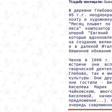
Усадьбу посещали:
быва
В деревне Глебов
85 г.г. неоднокр
поэту и художник
"Месяц плывет по
леса" композитор
оперой "Евгений
которые вдохновл
на создание велик
и в далекой Итал
бешенное обожание
Чехов в 1888 г. 
встрече они всп
творческой деяте
Глебово, так и м
культуры. Они др
они гостили - Бе
Киселева Мария 
Чайковским, мно
Киселевой, начи
предложение...). 
очередь современн