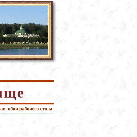
ище
вов
обои рабочего стола