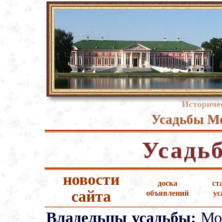
Историче
Усадьбы Мо
Усадь
новости
доска
ст
сайта
объявлений
ус
Владельцы усадьбы:
Мол