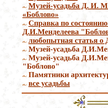
Музей-усадьба Д. И. М
«Боблово»
Cправка по состоянию
Д.И.Менделеева "Бобло
любопытная статья о 
Музей-усадьба Д.И.Ме
Музей-усадьба Д.И.Ме
"Боблово"
Памятники архитекту
все усадьбы